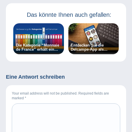
Luxembourg
Dezember 2025
Das könnte Ihnen auch gefallen:
Die Kategorie “Monnaie
Entdecken Sie die
de France” erhält ein
Delcampe-App als
neues Gesicht.
Preview!
Eine Antwort schreiben
Your email address will not be published. Required fields are
marked
*