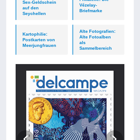
Sex-Geldschein
Vézelay-
auf den
Briefmarke
Seychellen
Alte Fotografien:
Kartophilie:
Alte Fotoalben
Postkarten von
als
Meerjungfrauen
Sammelbereich