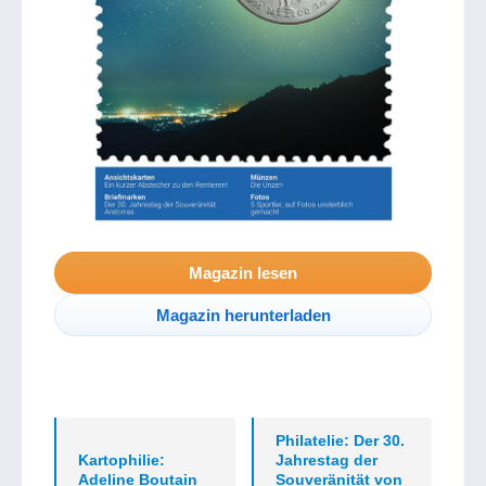
Magazin lesen
Magazin herunterladen
Philatelie: Der 30.
Kartophilie:
Jahrestag der
Adeline Boutain
Souveränität von