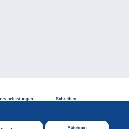
erviceleistungen
Schreiben
ntdecken Sie Delcampe
Einen Beitrag
ontakt
senden
Ablehnen