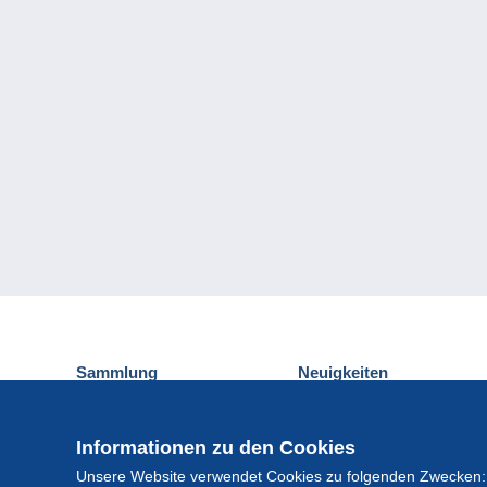
Sammlung
Neuigkeiten
Ansichtskarten
Delcampe-Ereignisse
Briefmarken
Gewinnspiel
Informationen zu den Cookies
Münzen und Banknoten
Unsere Website verwendet Cookies zu folgenden Zwecken:
Andere Sammlungen