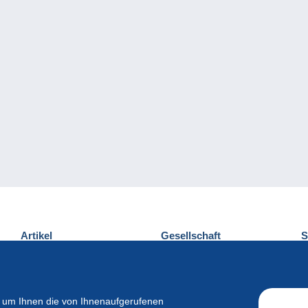
Artikel
Gesellschaft
S
Neuheiten
Über uns
E
Tipps
Privatleben
K
Kommerzielles
 um Ihnen die von Ihnenaufgerufenen