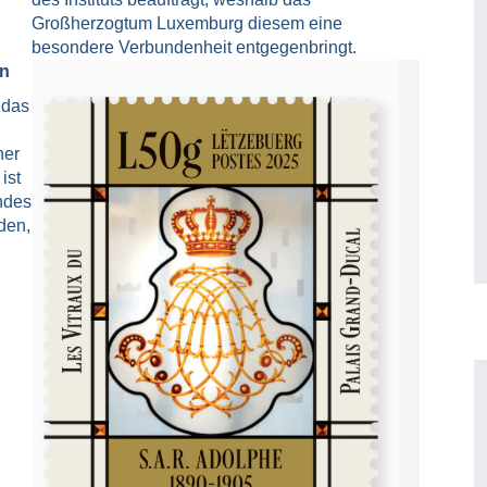
Großherzogtum Luxemburg diesem eine
besondere Verbundenheit entgegenbringt.
en
 das
her
ist
ndes
den,