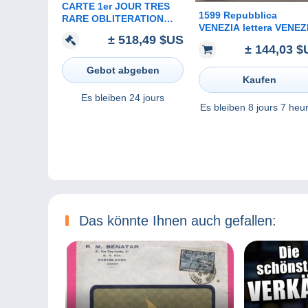
CARTE 1er JOUR TRES
1599 Repubblica
RARE OBLITERATION
VENEZIA lettera VENEZ
CHATEAU VERSAILLES
± 518,49 $US
CHIOGGIA+SUBITOSUB
20 DECEMBRE 1952
± 144,03 $
O scritto a mano-$35
Gebot abgeben
Kaufen
Es bleiben
24 jours
Es bleiben
8 jours 7 heu
Das könnte Ihnen auch gefallen: