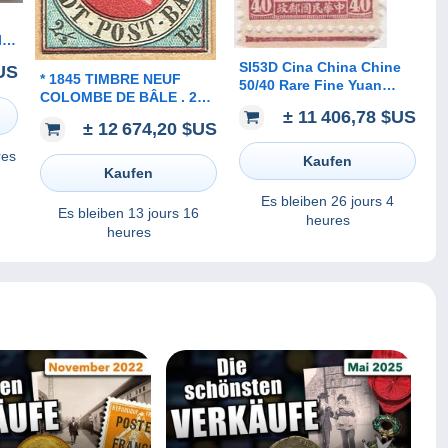
IA-
IT
SI53D Cina China Chine
US
* 1845 TIMBRE NEUF
50/40 Rare Fine Yuan
COLOMBE DE BÂLE . 2
China Stamp Surcharge
± 11 406,78 $US
ATTESTATIONS
NO gum
± 12 674,20 $US
D'EXPERTISES C/.S.B.K.
Nr:8a. MICHEL Nr:1b.*
res
Kaufen
Kaufen
Es bleiben
26 jours 4
Es bleiben
13 jours 16
heures
heures