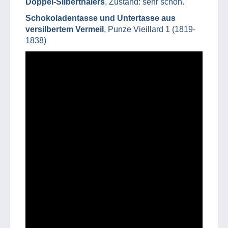
Doppel-Silberthalers
, Zustand: sehr schön.
Schokoladentasse und Untertasse aus
versilbertem Vermeil
, Punze Vieillard 1 (1819-
1838)