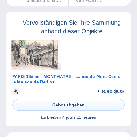
Umsatz an, mit
von POST
unserer neuen
Luxembourg im
Shop-
September
Ermäßigungen!
Vervollständigen Sie Ihre Sammlung
anhand dieser Objekte
PARIS 18ème - MONTMATRE - La rue du Mont Cenis -
la Maison de Berlioz
± 8,90 $US
Gebot abgeben
Es bleiben
4 jours 11 heures