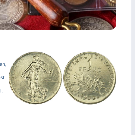
en,
st
l.