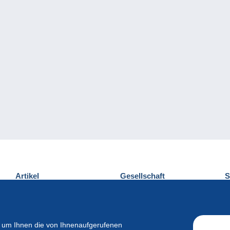
Artikel
Gesellschaft
S
Neuheiten
Über uns
E
Tipps
Privatleben
K
Kommerzielles
 um Ihnen die von Ihnenaufgerufenen