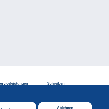
erviceleistungen
Schreiben
ntdecken Sie Delcampe
Einen Beitrag
ontakt
senden
Ablehnen