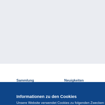
Sammlung
Neuigkeiten
Ansichtskarten
Delcampe-Ereignisse
Briefmarken
Gewinnspiel
Informationen zu den Cookies
Münzen und Banknoten
Unsere Website verwendet Cookies zu folgenden Zwecken:
Andere Sammlungen