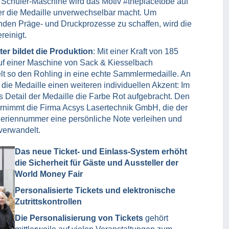
 Schuler-Maschine wird das Motiv #theplacetobe auf
der die Medaille unverwechselbar macht. Um
enden Präge- und Druckprozesse zu schaffen, wird die
reinigt.
er bildet die Produktion
: Mit einer Kraft von 185
auf einer Maschine von Sack & Kiesselbach
 so den Rohling in eine echte Sammlermedaille. An
 die Medaille einen weiteren individuellen Akzent: Im
 Detail der Medaille die Farbe Rot aufgebracht. Den
rnimmt die Firma Acsys Lasertechnik GmbH, die der
n Seriennummer eine persönliche Note verleihen und
 verwandelt.
Das neue Ticket- und Einlass-System erhöht
die Sicherheit für Gäste und Aussteller der
World Money Fair
Personalisierte Tickets und elektronische
Zutrittskontrollen
Die Personalisierung von Tickets
gehört