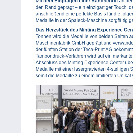
Mit dem Einprägen einer Randschrift
an der
den Rand geprägt – ein einzigartiger Touch, 
anschließend eine perfekte Basis für die folg
Medaille in der Spaleck-Maschine sorgfältig ge
Das Herzstück des Minting Experience Cent
Tonnen wird die Medaille von beiden Seiten 
Maschinenfabrik GmbH geprägt und verwandelt
der fünften Station der Teca-Print AG bekommt
Tampondruck-Verfahren wird auf ein markantes
Abschluss des Minting Experience Center übe
Medaille mit einer lasergravierten 4-stellige
somit die Medaille zu einem limitierten Unikat