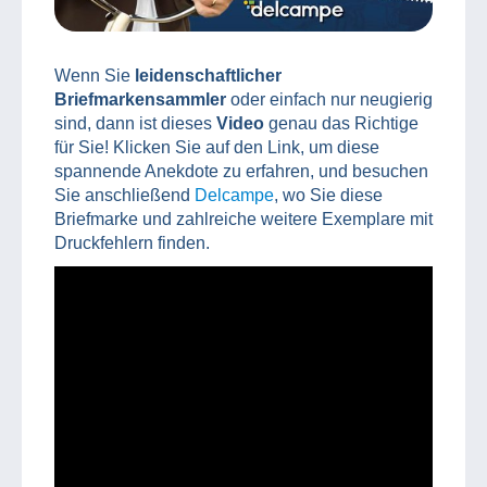
Wenn Sie
leidenschaftlicher
Briefmarkensammler
oder einfach nur neugierig
sind, dann ist dieses
Video
genau das Richtige
für Sie! Klicken Sie auf den Link, um diese
spannende Anekdote zu erfahren, und besuchen
Sie anschließend
Delcampe
, wo Sie diese
Briefmarke und zahlreiche weitere Exemplare mit
Druckfehlern finden.