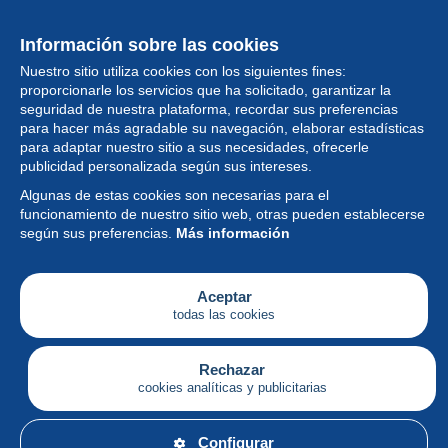
Información sobre las cookies
Nuestro sitio utiliza cookies con los siguientes fines:
proporcionarle los servicios que ha solicitado, garantizar la
seguridad de nuestra plataforma, recordar sus preferencias
para hacer más agradable su navegación, elaborar estadísticas
para adaptar nuestro sitio a sus necesidades, ofrecerle
Colección
publicidad personalizada según sus intereses.
Algunas de estas cookies son necesarias para el
Noticias
funcionamiento de nuestro sitio web, otras pueden establecerse
según sus preferencias.
Más información
Funcionalidad
Empresa
Aceptar
todas las cookies
Servicios
Escribir
Rechazar
cookies analíticas y publicitarias
Español
Configurar