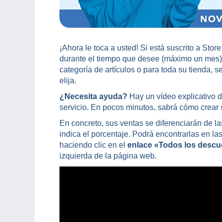
¡Ahora le toca a usted! Si está suscrito a St
durante el tiempo que desee (máximo un mes).
categoría de artículos o para toda su tienda, 
elija.
¿Necesita ayuda?
Hay un vídeo explicativo d
servicio. En pocos minutos, sabrá cómo crear 
En concreto, sus ventas se diferenciarán de l
indica el porcentaje. Podrá encontrarlas en las
haciendo clic en el
enlace «Todos los desc
izquierda de la página web.