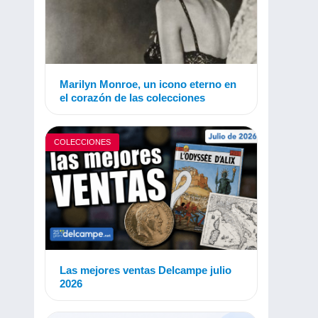
Marilyn Monroe, un icono eterno en
el corazón de las colecciones
COLECCIONES
Las mejores ventas Delcampe julio
2026