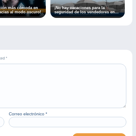
ción más cómoda en
¡No hay vacaciones para la
cias al modo oscuro!
seguridad de los vendedores en
Delcampe!
rked
*
Correo electrónico
*