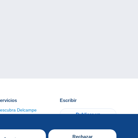
ervicios
Escribir
escubra Delcampe
Publicar un
ontacto
artículo
Rechazar