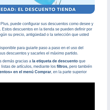
ore Plus, puede configurar sus descuentos como desee y
 Estos descuentos en la tienda se pueden definir por
según su precio, antigüedad o la selección que usted
isponible para guiarle paso a paso en el uso del
sus descuentos y sacarles el máximo partido.
as demás gracias a
la etiqueta de descuento
que
 listas de artículos, mediante los
filtros,
pero también
uentos» en el menú Comprar
, en la parte superior