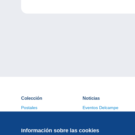
Colección
Noticias
Postales
Eventos Delcampe
Sellos
Concursos
Monedas & Billetes
Otras colecciones
Información sobre las cookies