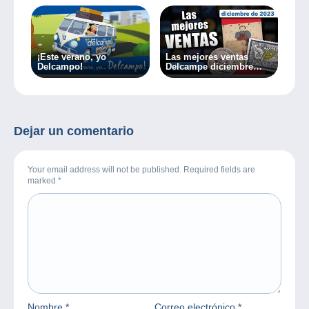
¡Este verano, yo
Las mejores ventas
Delcampo!
Delcampe diciembre
2023
Dejar un comentario
Your email address will not be published. Required fields are
marked
*
Nombre
*
Correo electrónico
*