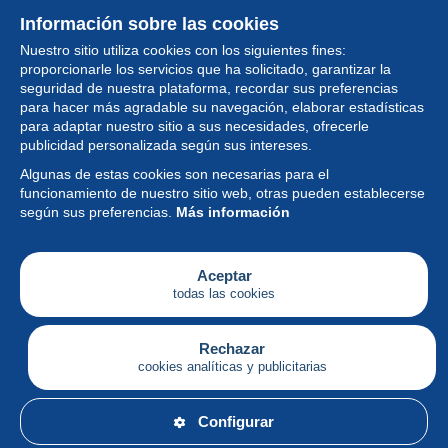
Información sobre las cookies
Nuestro sitio utiliza cookies con los siguientes fines:
proporcionarle los servicios que ha solicitado, garantizar la
seguridad de nuestra plataforma, recordar sus preferencias
para hacer más agradable su navegación, elaborar estadísticas
para adaptar nuestro sitio a sus necesidades, ofrecerle
Colección
publicidad personalizada según sus intereses.
Algunas de estas cookies son necesarias para el
Noticias
funcionamiento de nuestro sitio web, otras pueden establecerse
según sus preferencias.
Más información
Funcionalidad
Empresa
Aceptar
todas las cookies
Servicios
Escribir
Rechazar
cookies analíticas y publicitarias
Español
Configurar