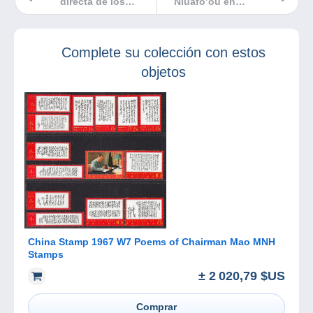
directa de los
Niuafo’ou en
objetos
Tonga (1937)
Complete su colección con estos
objetos
China Stamp 1967 W7 Poems of Chairman Mao MNH
Stamps
± 2 020,79 $US
Comprar