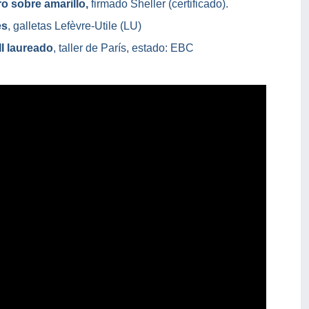
o sobre amarillo,
firmado Sheller (certificado).
es
, galletas Lefèvre-Utile (LU)
I laureado
, taller de París, estado: EBC