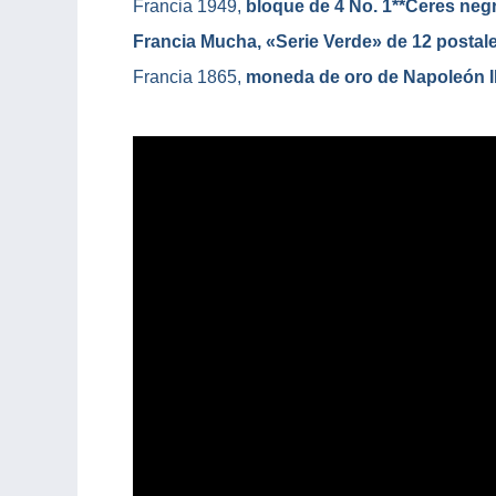
Francia 1949,
bloque de 4 No. 1**Ceres negr
Francia Mucha, «Serie Verde» de 12 postal
Francia 1865,
moneda de oro de Napoleón II