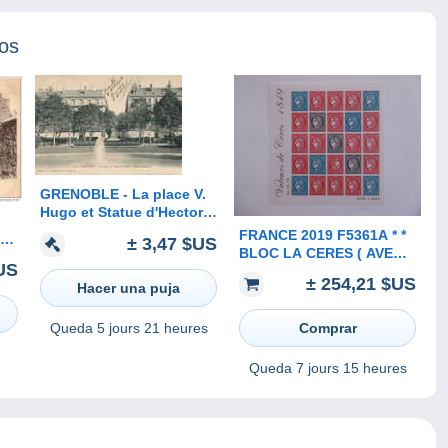
tos
GRENOBLE - La place V.
Hugo et Statue d'Hector
Berlioz
FRANCE 2019 F5361A * *
± 3,47 $US
BLOC LA CERES ( AVEC
80
US
LE LIVRE SOUS BLISTER
± 254,21 $US
Hacer una puja
D ORIGINE ) TIRAGE 6000
EXEMPLAIRES
Queda
5 jours 21 heures
Comprar
Queda
7 jours 15 heures