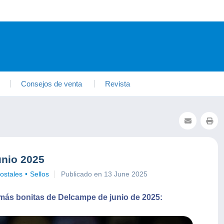
Consejos de venta
Revista
unio 2025
ostales
Sellos
Publicado en 13 June 2025
 más bonitas de Delcampe de junio de 2025: