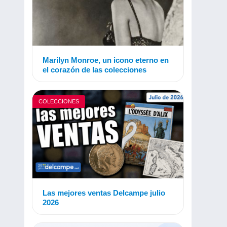
Marilyn Monroe, un icono eterno en
el corazón de las colecciones
COLECCIONES
Las mejores ventas Delcampe julio
2026