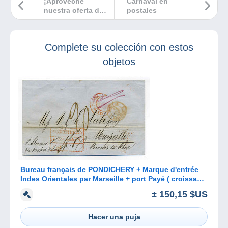
¡Aproveche
Carnaval en
nuestra oferta de
postales
abril en objetos a
bajo precio en
Delcampe!
Complete su colección con estos
objetos
Bureau français de PONDICHERY + Marque d'entrée
Indes Orientales par Marseille + port Payé ( croissant
indien) / 1853
± 150,15 $US
Hacer una puja