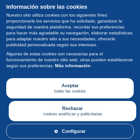
Información sobre las cookies
Nuestro sitio utiliza cookies con los siguientes fines:
proporcionarle los servicios que ha solicitado, garantizar la
seguridad de nuestra plataforma, recordar sus preferencias
para hacer más agradable su navegación, elaborar estadísticas
para adaptar nuestro sitio a sus necesidades, ofrecerle
Colección
publicidad personalizada según sus intereses.
Algunas de estas cookies son necesarias para el
Noticias
funcionamiento de nuestro sitio web, otras pueden establecerse
según sus preferencias.
Más información
Funcionalidad
Empresa
Aceptar
todas las cookies
Servicios
Escribir
Rechazar
cookies analíticas y publicitarias
Español
Configurar