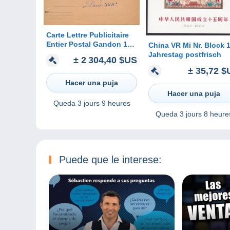
Carte Lettre Publicitaire
Entier Postal Gandon 15F
China VR Mi Nr. Block 
Oblitéré Paris 1954 RARE
Jahrestag postfrisch
± 2 304,40 $US
± 35,72 $
Hacer una puja
Hacer una puja
Queda
3 jours 9 heures
Queda
3 jours 8 heure
Puede que le interese: