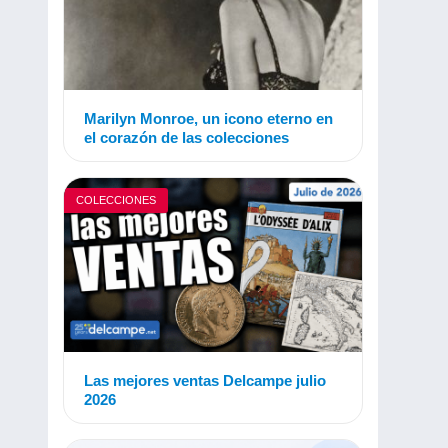
Marilyn Monroe, un icono eterno en
el corazón de las colecciones
COLECCIONES
Las mejores ventas Delcampe julio
2026