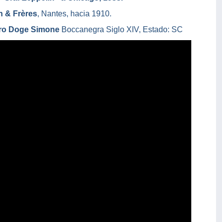
in & Frères
, Nantes, hacia 1910.
ro Doge Simone
Boccanegra Siglo XIV, Estado: SC