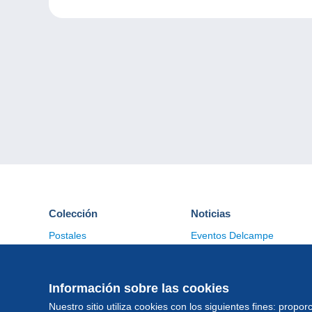
Colección
Noticias
Postales
Eventos Delcampe
Sellos
Concursos
Monedas & Billetes
Otras colecciones
Información sobre las cookies
Nuestro sitio utiliza cookies con los siguientes fines: proporc