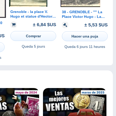
Grenoble - la place V.
38 - GRENOBLE - "" La
Hugo et statue d'Hector
Place Victor Hugo - La
Berlioz - dk52
Statue de Berlioz et les
10
± 6,84 $US
± 5,53 $US
Forts ""
US
Comprar
Hacer una puja
Queda
5 jours
Queda
6 jours 11 heures
s