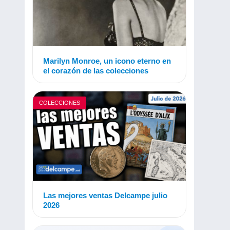
Marilyn Monroe, un icono eterno en
el corazón de las colecciones
COLECCIONES
Las mejores ventas Delcampe julio
2026