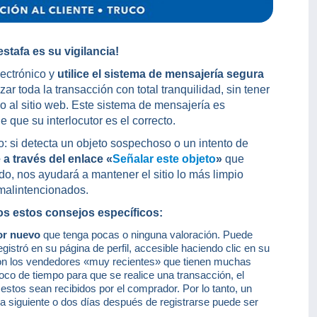
stafa es su vigilancia!
lectrónico y
utilice el sistema de mensajería segura
zar toda la transacción con total tranquilidad, sin tener
o al sitio web. Este sistema de mensajería es
 que su interlocutor es el correcto.
o: si detecta un objeto sospechoso o un intento de
a través del enlace «
Señalar este objeto
»
que
o, nos ayudará a mantener el sitio lo más limpio
 malintencionados.
 estos consejos específicos:
or nuevo
que tenga pocas o ninguna valoración. Puede
gistró en su página de perfil, accesible haciendo clic en su
on los vendedores «muy recientes» que tienen muchas
oco de tiempo para que se realice una transacción, el
 estos sean recibidos por el comprador. Por lo tanto, un
ía siguiente o dos días después de registrarse puede ser