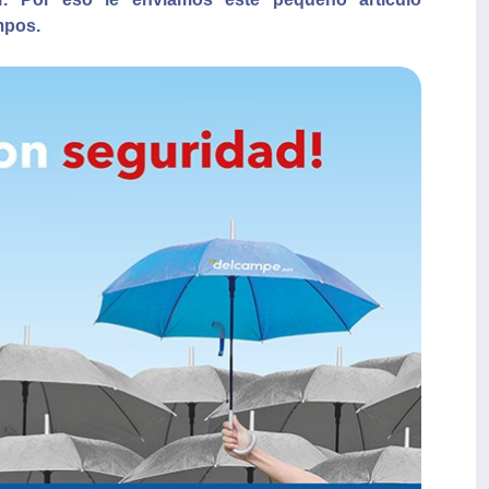
mpos.