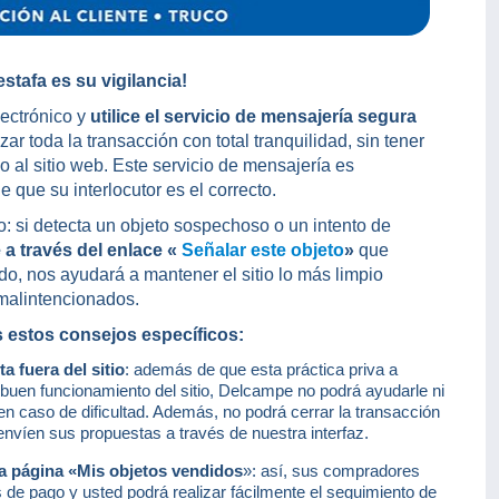
stafa es su vigilancia!
lectrónico y
utilice el servicio de mensajería segura
zar toda la transacción con total tranquilidad, sin tener
 al sitio web. Este servicio de mensajería es
 que su interlocutor es el correcto.
o: si detecta un objeto sospechoso o un intento de
a través del enlace «
Señalar este objeto
»
que
o, nos ayudará a mantener el sitio lo más limpio
 malintencionados.
estos consejos específicos:
a fuera del sitio
: además de que esta práctica priva a
uen funcionamiento del sitio, Delcampe no podrá ayudarle ni
en caso de dificultad. Además, no podrá cerrar la transacción
 envíen sus propuestas a través de nuestra interfaz.
la página «Mis objetos vendidos
»: así, sus compradores
es de pago y usted podrá realizar fácilmente el seguimiento de