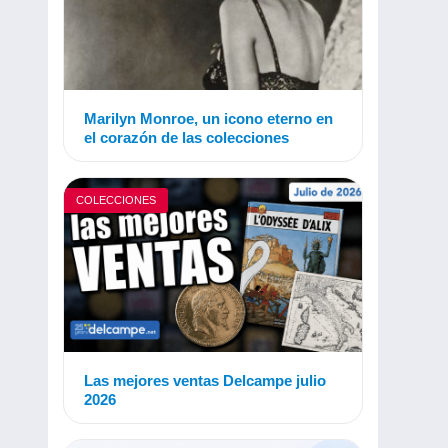
Marilyn Monroe, un icono eterno en
el corazón de las colecciones
COLECCIONES
Las mejores ventas Delcampe julio
2026