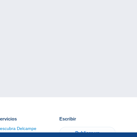
ervicios
Escribir
escubra Delcampe
Publicar un
ontacto