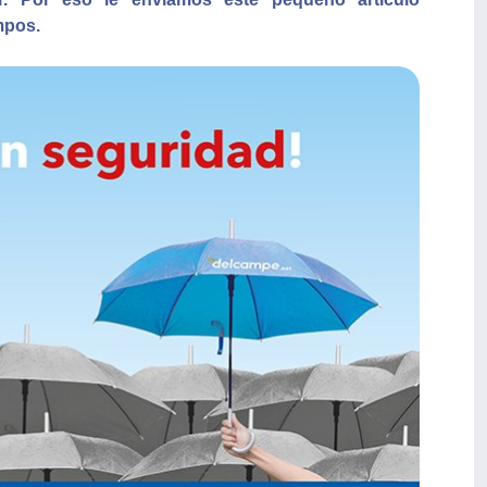
mpos.