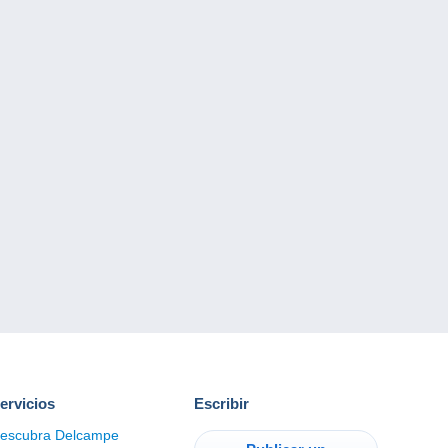
ervicios
Escribir
escubra Delcampe