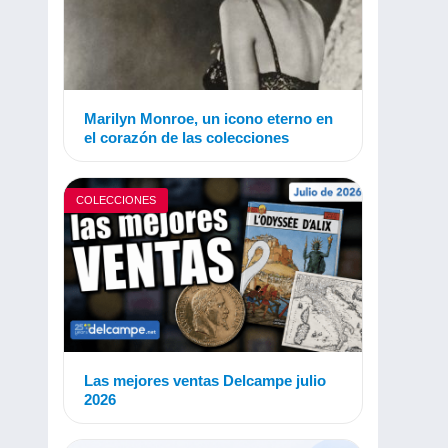
Marilyn Monroe, un icono eterno en
el corazón de las colecciones
COLECCIONES
Las mejores ventas Delcampe julio
2026