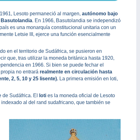
 1961, Lesoto permaneció al margen,
autónomo bajo
e
Basutolandia
. En 1966, Basutolandia se independizó
país es una monarquía constitucional unitaria con un
lmente Letsie III, ejerce una función esencialmente
 en el territorio de Sudáfrica, se pusieron en
cir que, tras utilizar la moneda británica hasta 1920,
ependencia en 1966. Si bien se puede fechar el
 propia no entrará
realmente en circulación hasta
te, 2, 5, 10 y 25 lisente).
La primera emisión en loti,
 de Sudáfrica. El
loti
es la moneda oficial de Lesoto
tá indexado al del rand sudafricano, que también se