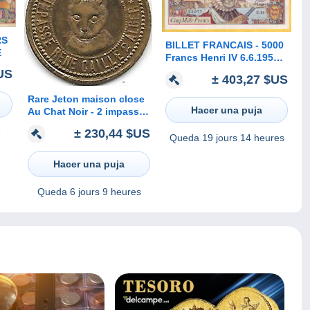
RS
BILLET FRANCAIS - 5000
E
Francs Henri IV 6.6.1957
TTB+
$US
± 403,27 $US
Rare Jeton maison close
Hacer una puja
Au Chat Noir - 2 impasse
René Caille Alger -
± 230,44 $US
e
Maison Jouany Blind
Queda
19 jours 14 heures
alley Algiers
Hacer una puja
Queda
6 jours 9 heures