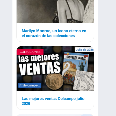
Marilyn Monroe, un icono eterno en
el corazón de las colecciones
COLECCIONES
Las mejores ventas Delcampe julio
2026