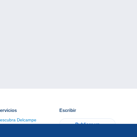
ervicios
Escribir
escubra Delcampe
Publicar un
ontacto
artículo