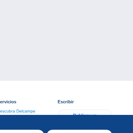
ervicios
Escribir
escubra Delcampe
Publicar un
ontacto
artículo