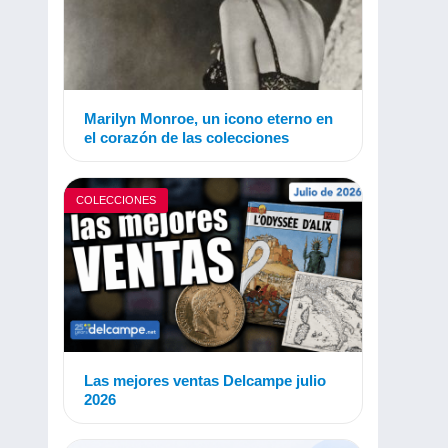
Marilyn Monroe, un icono eterno en
el corazón de las colecciones
COLECCIONES
Las mejores ventas Delcampe julio
2026