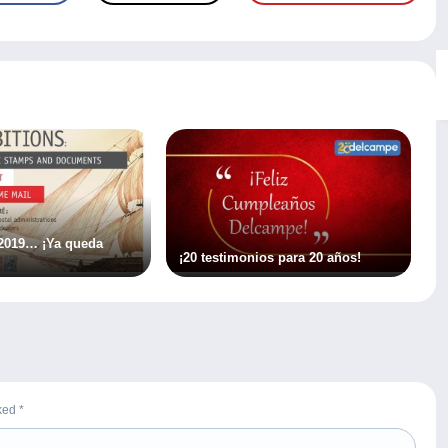
2019… ¡Ya queda
¡20 testimonios para 20 años!
rked
*