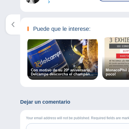
Puede que le interese:
Con motivo de su 20º aniversario,
MonacoPhil 
Delcampe descorcha el champán
poco!
con sus miembros.
Dejar un comentario
Your email address will not be published. Required fields are ma