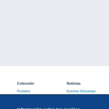
Colección
Noticias
Postales
Eventos Delcampe
Sellos
Concursos
Monedas & Billetes
Otras colecciones