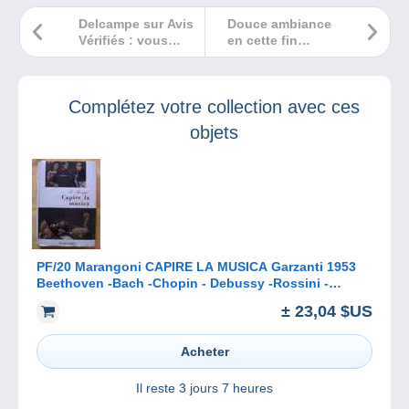
Delcampe sur Avis
Douce ambiance
Vérifiés : vous
en cette fin
êtes nos meilleurs
d’année !
ambassadeurs !
Complétez votre collection avec ces
objets
PF/20 Marangoni CAPIRE LA MUSICA Garzanti 1953
Beethoven -Bach -Chopin - Debussy -Rossini -
Schubert
± 23,04 $US
Acheter
Il reste
3 jours 7 heures