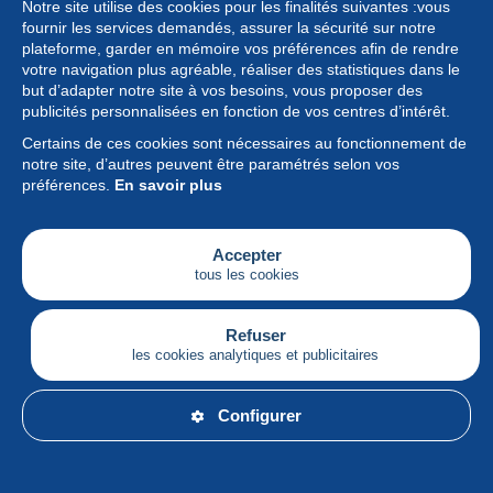
Notre site utilise des cookies pour les finalités suivantes :vous
fournir les services demandés, assurer la sécurité sur notre
plateforme, garder en mémoire vos préférences afin de rendre
votre navigation plus agréable, réaliser des statistiques dans le
but d’adapter notre site à vos besoins, vous proposer des
Collection
publicités personnalisées en fonction de vos centres d’intérêt.
Certains de ces cookies sont nécessaires au fonctionnement de
Actualités
notre site, d’autres peuvent être paramétrés selon vos
préférences.
En savoir plus
Fonctionnalités
Société
Accepter
tous les cookies
Services
Articles
Refuser
les cookies analytiques et publicitaires
Français
Configurer
© Delcampe International srl - Tous droits réservés.
Conditions d'utilisation
&
vie privée.