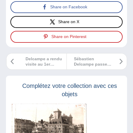
Share on Facebook
Share on X
Share on Pinterest
Delcampe a rendu
Sébastien
visite au 1er
Delcampe passe
« Salon des
son week-end du
Collectionneurs »
17 et du 18 août à
à Bastelicaccia en
la rencontre des
Complétez votre collection avec ces
Corse
collectionneurs !
objets