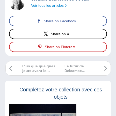
Voir tous les articles
Share on Facebook
Share on X
Share on Pinterest
Plus que quelques
Le futur de
jours avant le
Delcampe
Congrès Mondial
commence
des
maintenant !
Collectionneurs
Complétez votre collection avec ces
de Paris 2026 à
Condé-Sainte-
objets
Libiaire