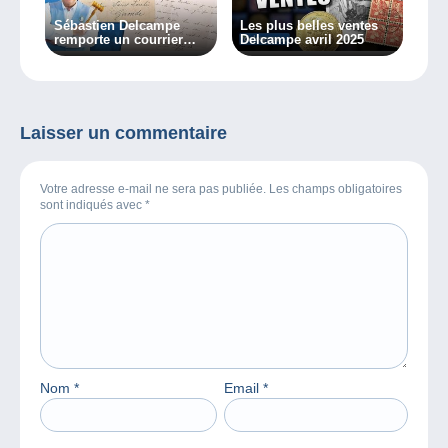
Sébastien Delcampe
Les plus belles ventes
remporte un courrier
Delcampe avril 2025
« Ballon Monté » à
l’émission Affaire
conclue
Laisser un commentaire
Votre adresse e-mail ne sera pas publiée. Les champs obligatoires
sont indiqués avec
*
Nom
*
Email
*