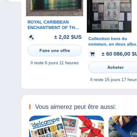
ROYAL CARIBBEAN
ENCHANTMENT OF THE
SEAS OFFICIAL
± 2,02 $US
Collection hors du
commun, en deux alb
Yvert, de 1700 variétés 
Faire une offre
± 60 086,00 
de France. En pochette
sur 141 pages.
Il reste
6 jours 11 heures
Acheter
Il reste
15 jours 17 heur
Vous aimerez peut être aussi: