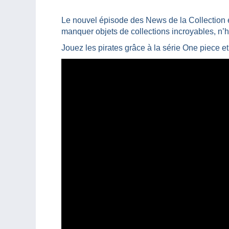
Le nouvel épisode des News de la Collection 
manquer objets de collections incroyables, n’hé
Jouez les pirates grâce à la série One piece et