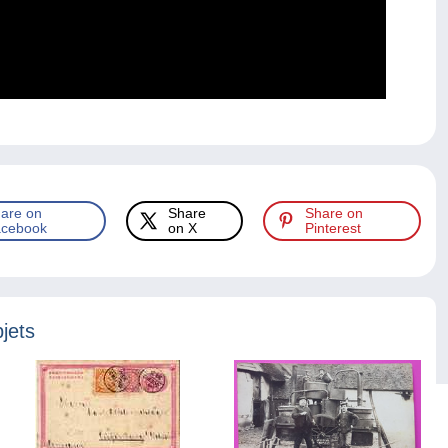
are on
Share
Share on
cebook
on X
Pinterest
jets