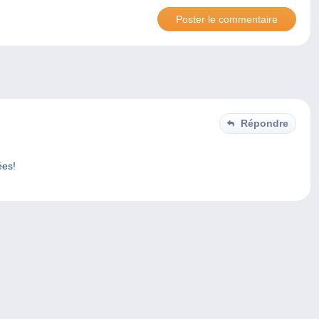
Répondre
ées!