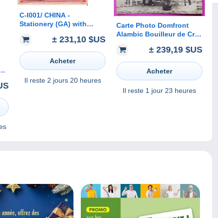
C-I001/ CHINA -
Stationery (GA) with
Carte Photo Domfront
added franking, Chefoo
Alambic Bouilleur de Cru
± 231,10 $US
14.12.00 to Germany, from
Carte Postale 61 Orne
± 239,19 $US
crew-member SMS Hansa
Rare
Acheter
ums
Acheter
**
Il reste
2 jours 20 heures
$US
s,
Il reste
1 jour 23 heures
es