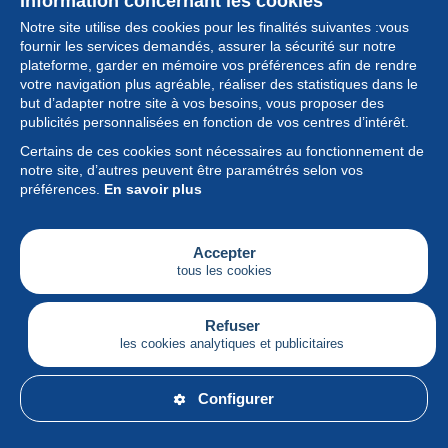
Information concernant les cookies
Notre site utilise des cookies pour les finalités suivantes :vous
fournir les services demandés, assurer la sécurité sur notre
plateforme, garder en mémoire vos préférences afin de rendre
votre navigation plus agréable, réaliser des statistiques dans le
but d’adapter notre site à vos besoins, vous proposer des
Collection
publicités personnalisées en fonction de vos centres d’intérêt.
Certains de ces cookies sont nécessaires au fonctionnement de
Actualités
notre site, d’autres peuvent être paramétrés selon vos
préférences.
En savoir plus
Fonctionnalités
Société
Accepter
tous les cookies
Services
Articles
Refuser
les cookies analytiques et publicitaires
Français
Configurer
© Delcampe International srl - Tous droits réservés.
Conditions d'utilisation
&
vie privée.