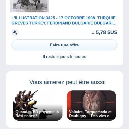
L'ILLUSTRATION 3425 - 17 OCTOBRE 1908. TURQUIE
GREVES TURKEY. FERDINAND BULGARIE BULGARIA.
SERBIE SERBIA
± 5,78 $US
Faire une offre
Il reste
5 jours 5 heures
Vous aimerez peut être aussi:
Quand la BD présente la
Voltaire, Torquemada et
Résistance !
Daubigny… Des vies en
bande dessinée !