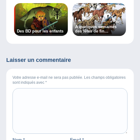
A quelques semaines
Des BD pour les enfants
des fêtes de fin
d’années, quelques
idées jeunesse en BD !
Laisser un commentaire
Votre adresse e-mail ne sera pas publiée. Les champs obligatoires
sont indiqués avec
*
Nom
*
Email
*