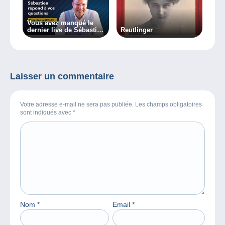
Vous avez manqué le
dernier live de Sébastien
Reutlinger
Delcampe ? Regardez-le
en replay !
Laisser un commentaire
Votre adresse e-mail ne sera pas publiée. Les champs obligatoires
sont indiqués avec
*
Nom
*
Email
*