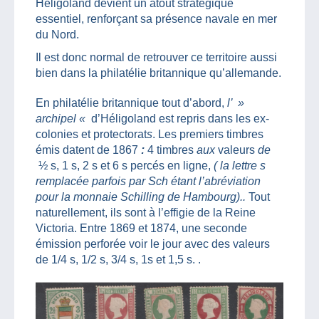
Héligoland devient un atout stratégique
essentiel, renforçant sa présence navale en mer
du Nord.
Il est donc normal de retrouver ce territoire aussi
bien dans la philatélie britannique qu’allemande.
En philatélie britannique tout d’abord,
l’ »
archipel «
d’Héligoland est repris dans les ex-
colonies et protectorat
s
. Les premiers timbres
émis datent de 1867
:
4 timbres
aux
valeurs
de
½ s, 1 s, 2 s et 6 s percés en ligne,
(
la lettre s
remplacée parfois par Sch étant l’abréviation
pour la monnaie Schilling de Hambourg)..
Tout
naturellement, ils sont à l’effigie de la Reine
Victoria. Entre 1869 et 1874, une seconde
émission perforée voir le jour avec des valeurs
de 1/4 s, 1/2 s, 3/4 s, 1s et 1,5 s. .