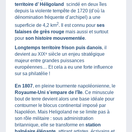
territoire d’ Héligoland
scindé en deux îles
depuis la violente tempête de 1720 (d’où la
dénomination fréquente d’archipel) a une
2
superficie de 4,2 km
. Il est connu pour
ses
falaises de grès rouge
mais aussi et surtout
pour
son histoire mouvementée
.
Longtemps territoire frison puis danois
, il
devient au XIXᵉ siècle un enjeu stratégique
majeur entre grandes puissances
européennes… Et cela a eu une forte influence
sur sa philatélie !
En 1807
, en pleine tourmente napoléonienne, le
Royaume-Uni s’empare de l’île
. Ce minuscule
bout de terre devient alors une base idéale pour
contourner le blocus continental imposé par
Napoléon. Mais Heligoland ne se limite pas à
son rôle militaire : sous administration
britannique, elle se transforme en
station
balnéaire élégante
, attirant artistes, écrivains et