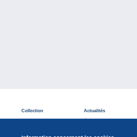
Collection
Actualités
Cartes postales
Événements Delcampe
Timbres
Concours
Monnaies & Billets