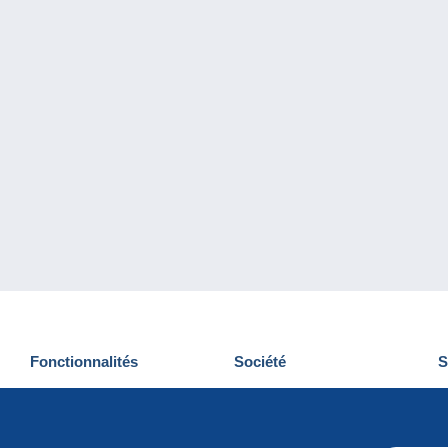
Fonctionnalités
Société
S
Nouveautés
Qui sommes-nous
D
Astuces
Gestion des cookies
N
Commercial
Emplois