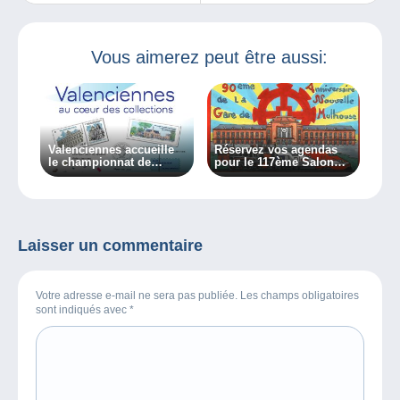
Delcampe pour
C’est ici !
vous !
Vous aimerez peut être aussi:
Valenciennes accueille
Réservez vos agendas
le championnat de
pour le 117ème Salon
France de philatélie le
des collectionneurs et
week-end du 8 au 10
des passionnés.
octobre 2021
Laisser un commentaire
Votre adresse e-mail ne sera pas publiée. Les champs obligatoires
sont indiqués avec
*