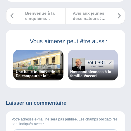
Bienvenue à la
Avis aux jeunes
cinquième
dessinateurs :
Journée
POST Luxembourg
Philatélique
leur propose de
Romande !
dessiner le timbre
officiel « Saint-
Vous aimerez peut être aussi:
Nicolas 2024 »
Une belle initiative de
Nos condoléances à la
Delcampeurs : la
famille Vaccari
création d’un musée
ferroviaire et postal
ambulant
Laisser un commentaire
Votre adresse e-mail ne sera pas publiée. Les champs obligatoires
sont indiqués avec
*