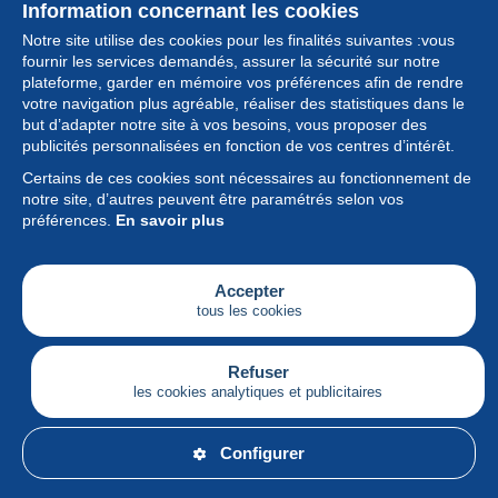
Information concernant les cookies
Notre site utilise des cookies pour les finalités suivantes :vous
fournir les services demandés, assurer la sécurité sur notre
plateforme, garder en mémoire vos préférences afin de rendre
votre navigation plus agréable, réaliser des statistiques dans le
but d’adapter notre site à vos besoins, vous proposer des
Collection
publicités personnalisées en fonction de vos centres d’intérêt.
Certains de ces cookies sont nécessaires au fonctionnement de
Actualités
notre site, d’autres peuvent être paramétrés selon vos
préférences.
En savoir plus
Fonctionnalités
Société
Accepter
tous les cookies
Services
Articles
Refuser
les cookies analytiques et publicitaires
Français
Configurer
© Delcampe International srl - Tous droits réservés.