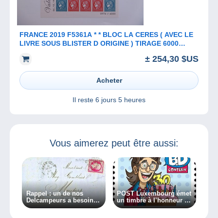
FRANCE 2019 F5361A * * BLOC LA CERES ( AVEC LE
LIVRE SOUS BLISTER D ORIGINE ) TIRAGE 6000
EXEMPLAIRES
± 254,30 $US
Acheter
Il reste
6 jours 5 heures
Vous aimerez peut être aussi:
Rappel : un de nos
POST Luxembourg émet
Delcampeurs a besoin
un timbre à l’honneur de
d’aide pour écrire un
la 30e édition du
livre philatélique
Festival International de