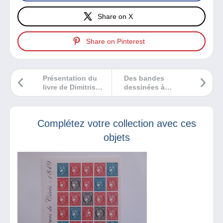
Share on X
Share on Pinterest
Présentation du
Des bandes
livre de Dimitris
dessinées à
Papitsis : The
recommander pour
LARGE HERMES
les plus jeunes
HEADS of GREECE
Complétez votre collection avec ces
objets