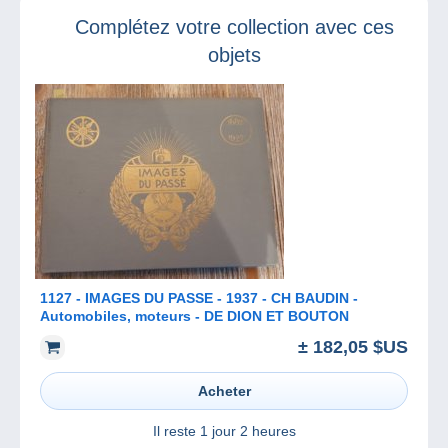
collection de
!
Complétez votre collection avec ces
cartes Pokémon !
objets
1127 - IMAGES DU PASSE - 1937 - CH BAUDIN -
Automobiles, moteurs - DE DION ET BOUTON
± 182,05 $US
Acheter
Il reste
1 jour 2 heures