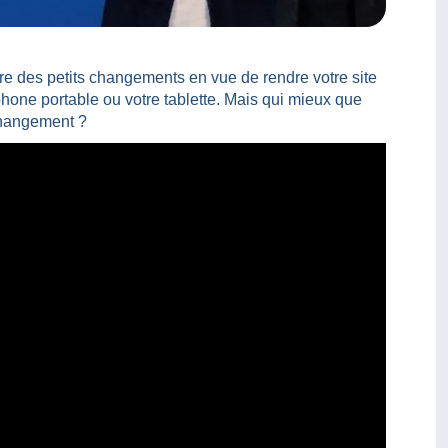
re des petits changements en vue de rendre votre site
phone portable ou votre tablette. Mais qui mieux que
changement ?