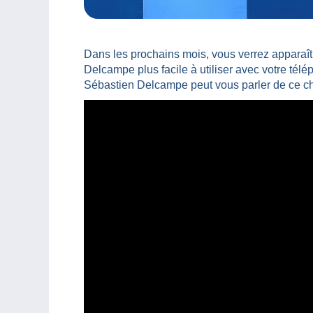
Dans les prochains mois, vous verrez apparaît
Delcampe plus facile à utiliser avec votre télé
Sébastien Delcampe peut vous parler de ce 