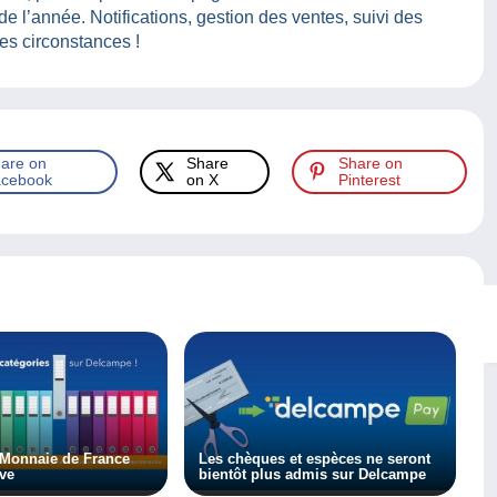
 de l’année. Notifications, gestion des ventes, suivi des
tes circonstances !
are on
Share
Share on
cebook
on X
Pinterest
 Monnaie de France
Les chèques et espèces ne seront
uve
bientôt plus admis sur Delcampe