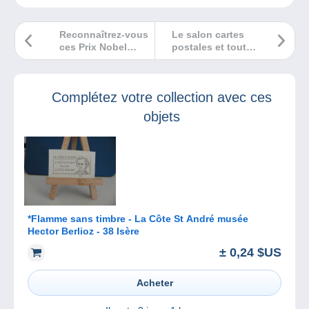
Reconnaîtrez-vous
Le salon cartes
ces Prix Nobel
postales et toutes
célèbres ?
collections de
Saint-Julien-Les-
Villas a lieu le 31
Complétez votre collection avec ces
janvier 2025
objets
*Flamme sans timbre - La Côte St André musée
Hector Berlioz - 38 Isère
± 0,24 $US
Acheter