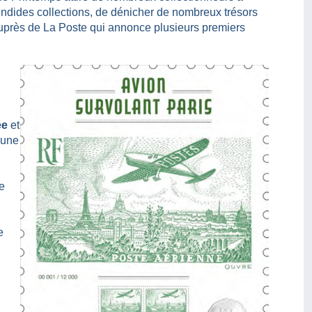
endides collections, de dénicher de nombreux trésors
uprès de La Poste qui annonce plusieurs premiers
ée
et
 une
e
e