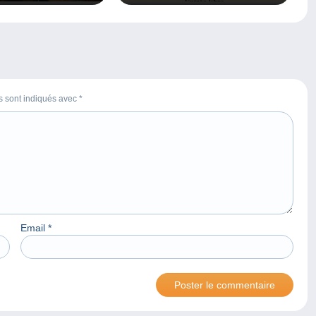
 Condé-Sainte-Libiaire
es sont indiqués avec
*
Email
*