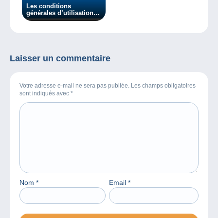
Les conditions
générales d’utilisation
de Delcampe seront
mises à jour dans deux
semaines.
Laisser un commentaire
Votre adresse e-mail ne sera pas publiée. Les champs obligatoires
sont indiqués avec
*
Nom
*
Email
*