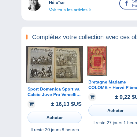
Sh
Héloïse
Fa
Voir tous les articles
Complétez votre collection avec ces ob
Bretagne Madame
COLOMB « Hervé Plém
Sport Domenica Sportiva
» 1886
Calcio Juve Pro Vercelli
± 9,22 $
Rugby GUF Torino
± 16,13 $US
Padova 1934
Acheter
Acheter
Il reste
27 jours 1 heur
Il reste
20 jours 8 heures