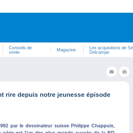
Conseils de
Les acquisitions de Sé
Magazine
vente
Delcampe
t rire depuis notre jeunesse épisode
992 par le dessinateur suisse Philippe Chappuis,
a série est l’un des plus grands succès de la BD