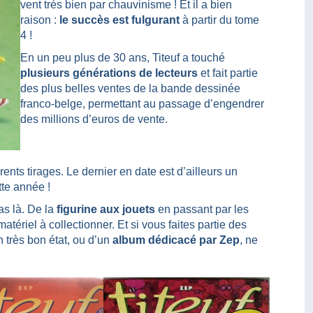
vent très bien par chauvinisme ! Et il a bien
raison :
le succès est fulgurant
à partir du tome
4 !
En un peu plus de 30 ans, Titeuf a touché
plusieurs générations de lecteurs
et fait partie
des plus belles ventes de la bande dessinée
franco-belge, permettant au passage d’engendrer
des millions d’euros de vente.
fférents tirages. Le dernier en date est d’ailleurs un
tte année !
as là. De la
figurine aux jouets
en passant par les
 matériel à collectionner. Et si vous faites partie des
très bon état, ou d’un
album dédicacé par Zep
, ne