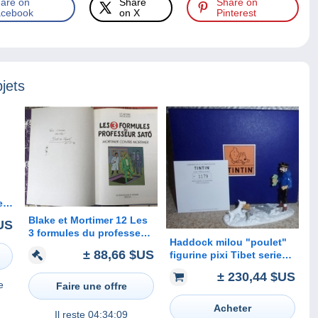
are on
Share
Share on
cebook
on X
Pinterest
jets
eur
Blake et Mortimer 12 Les
US
3 formules du professeur
Haddock milou "poulet"
Sato 2 RARE EO
± 88,66 $US
figurine pixi Tibet serie
DEDICACE BE 01/1990
Tintin N°1179 édition
Jacobs Bob De Moor
± 230,44 $US
1500 ex.
(BI2)
e
Faire une offre
Acheter
Il reste
04:34:09