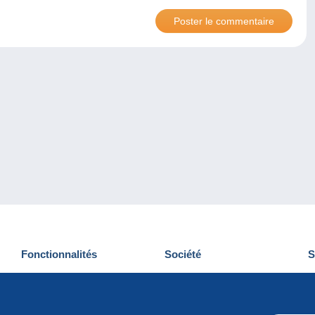
Fonctionnalités
Société
S
Nouveautés
Qui sommes-nous
D
Astuces
Gestion des cookies
N
Commercial
Emplois