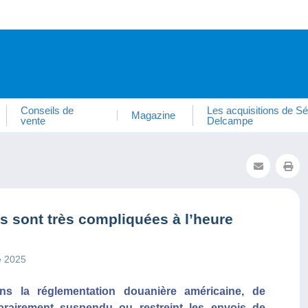
Conseils de
Les acquisitions de Sé
Magazine
vente
Delcampe
is sont très compliquées à l’heure
e 2025
s la réglementation douanière américaine, de
rairement suspendu ou restreint les envois de