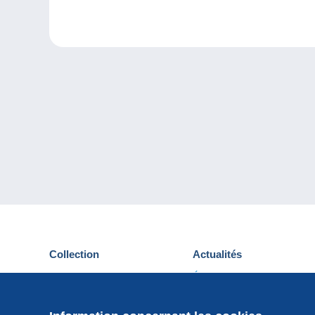
Collection
Actualités
Cartes postales
Événements Delcampe
Timbres
Concours
Monnaies & Billets