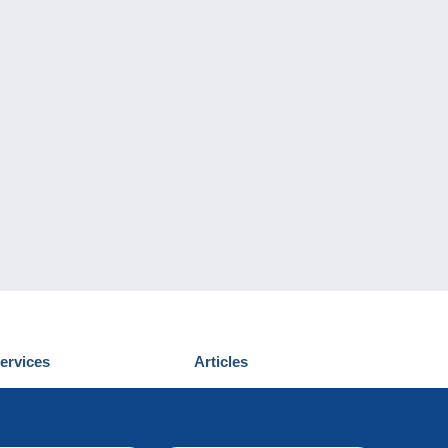
ervices
Articles
écouvrir Delcampe
Proposer un
ous contacter
article