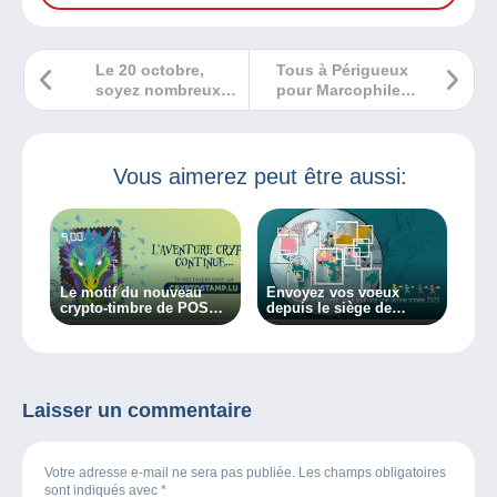
Le 20 octobre,
Tous à Périgueux
soyez nombreux
pour Marcophilex
au salon toutes
2024
collections de
Nesles-la-Valée
Vous aimerez peut être aussi:
Le motif du nouveau
Envoyez vos voeux
crypto-timbre de POST
depuis le siège de
se dévoile
l’Union Postale
Universelle
Laisser un commentaire
Votre adresse e-mail ne sera pas publiée. Les champs obligatoires
sont indiqués avec
*