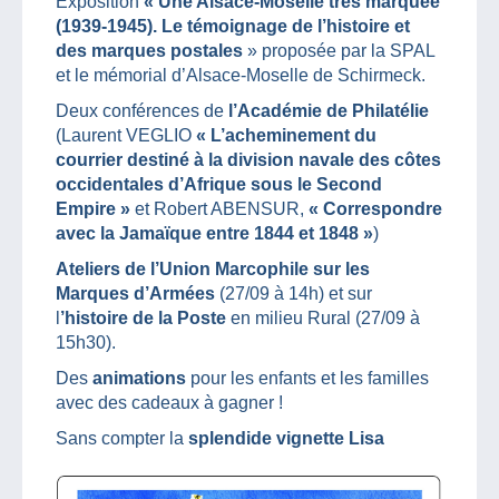
Exposition
« Une Alsace-Moselle très marquée
(1939-1945). Le témoignage de l’histoire et
des marques postales
» proposée par la SPAL
et le mémorial d’Alsace-Moselle de Schirmeck.
Deux conférences de
l’Académie de Philatélie
(Laurent VEGLIO
« L’acheminement du
courrier destiné à la division navale des côtes
​occidentales d’Afrique sous le Second
Empire »
et Robert ABENSUR,
« Correspondre
avec la Jamaïque entre 1844 et 1848 »
)
Ateliers de l’Union Marcophile sur les
Marques d’Armées
(27/09 à 14h) et sur
l
’histoire de la Poste
en milieu Rural (27/09 à
15h30).
Des
animations
pour les enfants et les familles
avec des cadeaux à gagner !
Sans compter la
splendide vignette Lisa