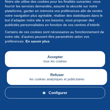
Notre site utilise des cookies pour les finalités suivantes :vous
fournir les services demandés, assurer la sécurité sur notre
plateforme, garder en mémoire vos préférences afin de rendre
votre navigation plus agréable, réaliser des statistiques dans le
but d’adapter notre site à vos besoins, vous proposer des
Collection
publicités personnalisées en fonction de vos centres d’intérêt.
Certains de ces cookies sont nécessaires au fonctionnement de
Actualités
notre site, d’autres peuvent être paramétrés selon vos
préférences.
En savoir plus
Fonctionnalités
Société
Accepter
tous les cookies
Services
Articles
Refuser
les cookies analytiques et publicitaires
Français
Configurer
© Delcampe International srl - Tous droits réservés.
Conditions d'utilisation
&
vie privée.