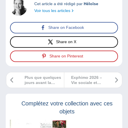
Cet article a été rédigé par
Héloïse
Voir tous les articles
Share on Facebook
Share on X
Share on Pinterest
Plus que quelques
Exphimo 2026 –
jours avant la
Vie sociale et
40ème éditions de
associative
la Bourse
Numismatique de
Complétez votre collection avec ces
Bruxelles
objets