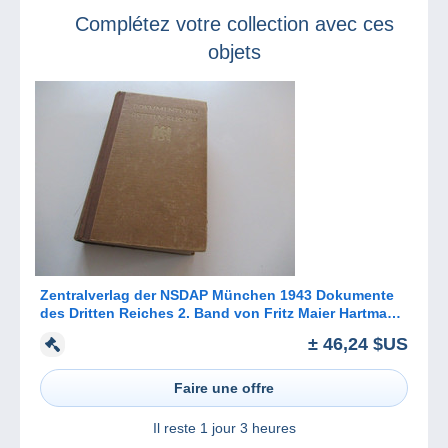
Complétez votre collection avec ces
objets
Zentralverlag der NSDAP München 1943 Dokumente
des Dritten Reiches 2. Band von Fritz Maier Hartmann
/ NS Propaganda
± 46,24 $US
Faire une offre
Il reste
1 jour 3 heures