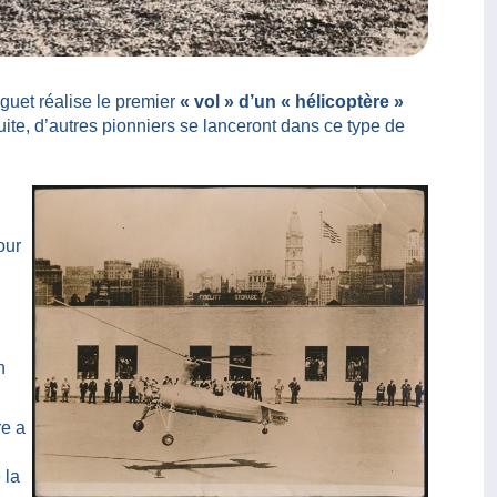
guet réalise le premier
« vol » d’un « hélicoptère »
ite, d’autres pionniers se lanceront dans ce type de
our
n
re a
 la