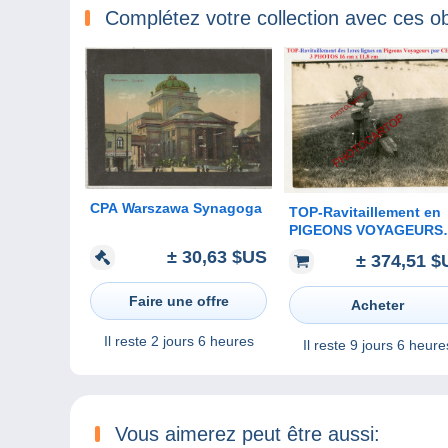
Complétez votre collection avec ces ob
CPA Warszawa Synagoga
TOP-Ravitaillement en
PIGEONS VOYAGEURS
par CHIEN-Meldehund 
± 30,63 $US
± 374,51 $
BRIEFTAUBEN-3x
PHOTOS all.-Guerre 14-
Faire une offre
18-1 WK-Militaria-
Acheter
Il reste
2 jours 6 heures
Il reste
9 jours 6 heure
Vous aimerez peut être aussi: