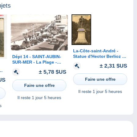
jets
La-Côte-saint-André -
Statue d'Hector Berlioz -
Dépt 14 - SAINT-AUBIN-
Réf : 17464
SUR-MER - La Plage -
± 2,31 $US
CPSM 9 x 14 cm -
± 5,78 $US
automobiles anciennes
mit
US
Faire une offre
Faire une offre
Il reste
1 jour 5 heures
Il reste
1 jour 5 heures
s