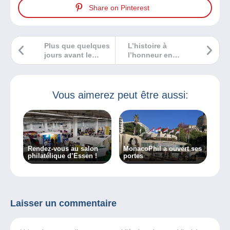
Share on Pinterest
Plus que quelques
L’histoire à
jours avant le
l’honneur en
Salon Bas-
bande dessinée
Normand du
Collectionneur à
Ouistreham
Vous aimerez peut être aussi:
Rendez-vous au salon
MonacoPhil a ouvert ses
philatélique d’Essen !
portes
Laisser un commentaire